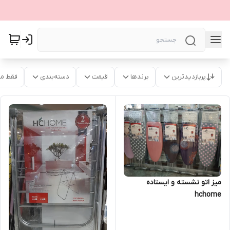
پربازدیدترین
برندها
قیمت
دسته‌بندی
فقط م
میز اتو نشسته و ایستاده
hchome