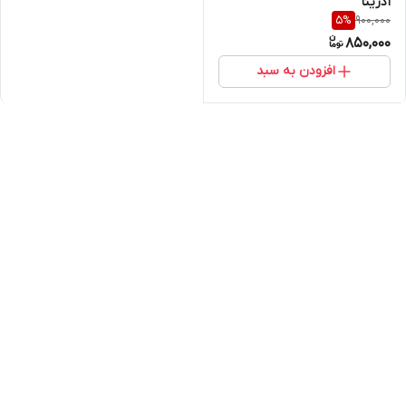
آدرینا
900,000
5
%
850,000
افزودن به سبد