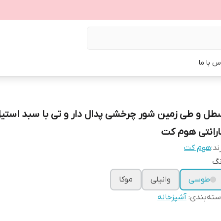
س با ما
طل و طی زمین شور چرخشی پدال دار و تی با سبد استیل
ارانتی هوم کت
ند:
هوم کت
نگ
طوسی
وانیلی
موکا
ته‌بندی
:
آشپزخانه