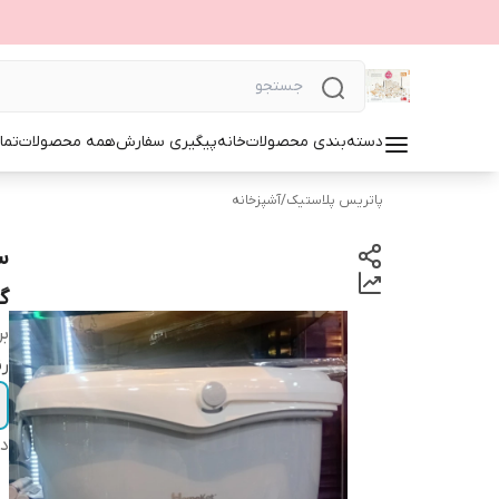
دسته‌بندی محصولات
خانه
پیگیری سفارش
همه محصولات
تما
پاتریس پلاستیک
/
آشپزخانه
س
گ
بر
ر
دس