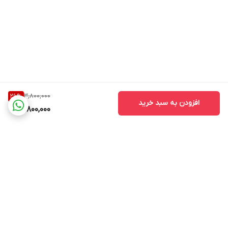
3,800,000
26
%
افزودن به سبد خرید
2,800,000
برگشت به بالا