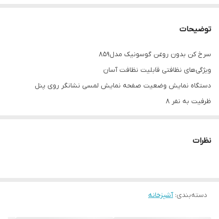
توضیحات
سرخ کن بدون روغن گوسونیک مدل۸۵۹
ویژگی‌های نظافتی قابلیت نظافت آسان
دستگاه نمایش وضعیت صفحه نمایش لمسی نشانگر روی پنل
ظرفیت به نفر 8
امکانات سرخ‌کردن بدون روغن یخ‌زدایی گریل تابه نچسب دکمه‌های
لمسی قابلیت تنظیم دما برنامه پخت
نظرات
ظرفیت ۹ لیتر
حداکثر توان مصرفی ۲۱۰۰ وات
محفظه محافظ داخلی
دسته‌بندی
:
آشپزخانه
توضیحات صفحه نمایش پنل رنگی لمسی با حساسیت بالا