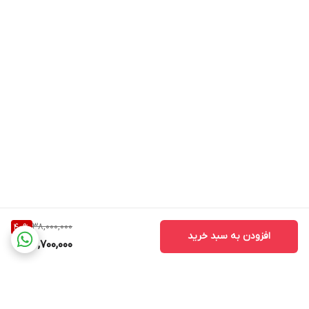
38,000,000
40
%
افزودن به سبد خرید
22,700,000