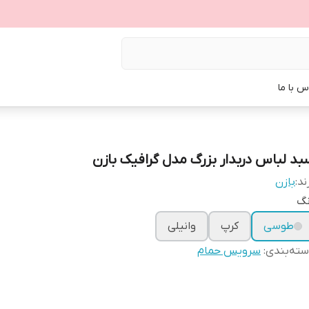
س با ما
بد لباس دربدار بزرگ مدل گرافیک بازن
ند:
بازن
نگ
طوسی
کرپ
وانیلی
ته‌بندی
:
سرویس حمام