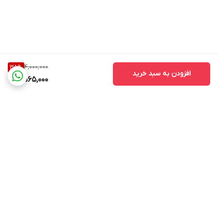
4,000,000
35
%
افزودن به سبد خرید
2,565,000
برگشت به بالا