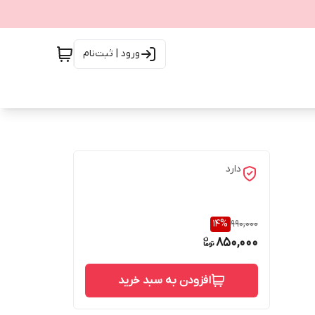
ورود | ثبت‌نام
دارد
14
%
990,000
850,000
افزودن به سبد خرید