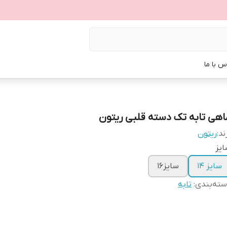
س با ما
اهی تابه تک دسته قلبی ریتون
ند:
ریتون
یز
سایز 14
سایز16
ته‌بندی
:
تابه