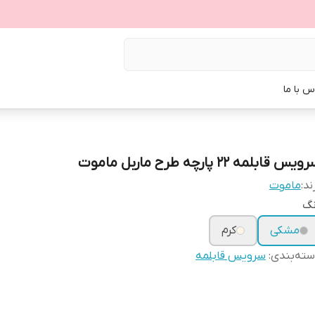
س با ما
یس قابلمه ۲۲ پارچه طرح ماربل ماموت
ند:
ماموت
نگ
مشکی
کرم
ته‌بندی
:
سرویس قابلمه