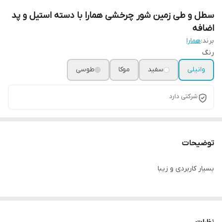
سطل و طی زمین شور چرخشی همارا با دسته استیل و پد
اضافه
برند:
همارا
رنگ
وانیلی
سفید
موکا
طوسی
شرکتی دارد
توضیحات
بسیار کاربردی و زیبا