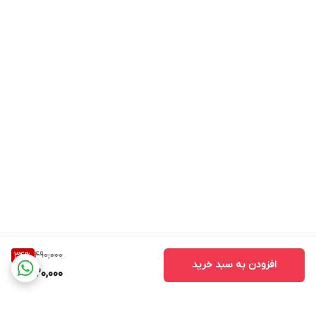
490,000
34
%
افزودن به سبد خرید
320,000