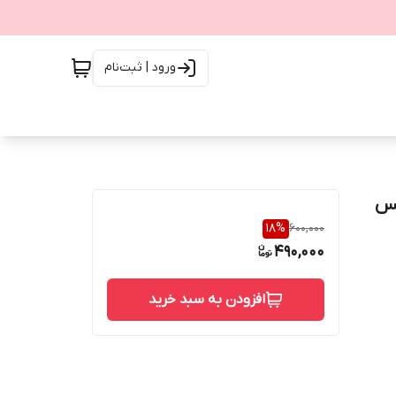
ورود | ثبت‌نام
یس
18
%
600,000
490,000
افزودن به سبد خرید