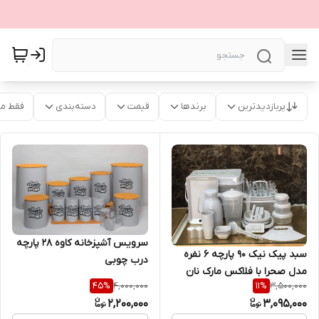
پربازدیدترین
برندها
قیمت
دسته‌بندی
فقط م
سرویس آشپزخانه کاوه ۲۸ پارچه
سبد پیک نیک ۹۰ پارچه ۶ نفره
درب چوبی
مدل صحرا با فلاکس مارک نان
4,000,000
3,500,000
45
%
11
%
استیک
2,200,000
3,095,000