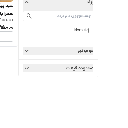
برند
صحرا با
,500,000
95,000
Nonstic
موجودی
محدوده قیمت