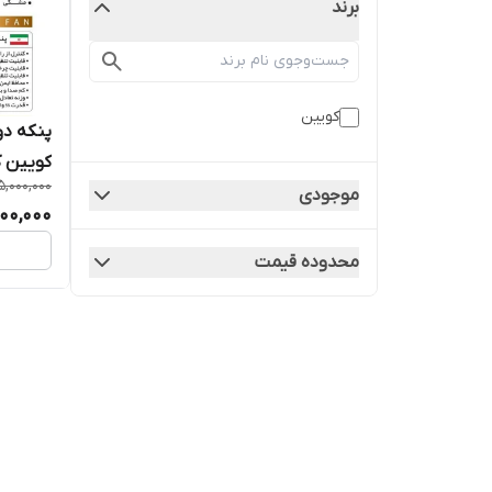
برند
کویین
کویین کد 0
5,000,000
موجودی
500,000
محدوده قیمت