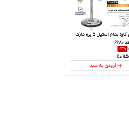
پنکه دو کاره تمام استیل ۵ پره مارک
668
23
%
1
11,
افزودن به سبد