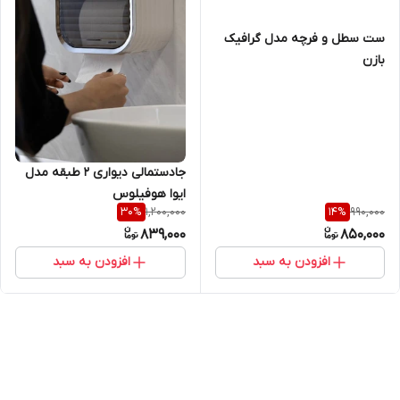
ست سطل و فرچه مدل گرافیک
بازن
جادستمالی دیواری ۲ طبقه مدل
ایوا هوفیلوس
1,200,000
990,000
30
%
14
%
839,000
850,000
افزودن به سبد
افزودن به سبد