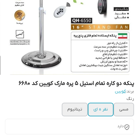
پنکه دو کاره تمام استیل ۵ پره مارک کویین کد 6680
برند:
کویین
رنگ
مسی
نقر ه ای
تیتانیوم
دارد