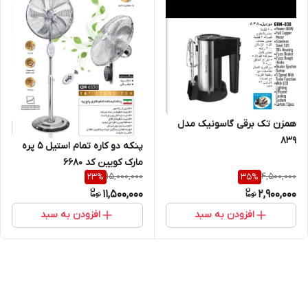
همزن تک برقی گاسونیک مدل
839
پنکه دو کاره تمام استیل ۵ پره
مارک کویین کد 6680
15,000,000
4,500,000
23
%
35
%
11,500,000
2,900,000
افزودن به سبد
افزودن به سبد