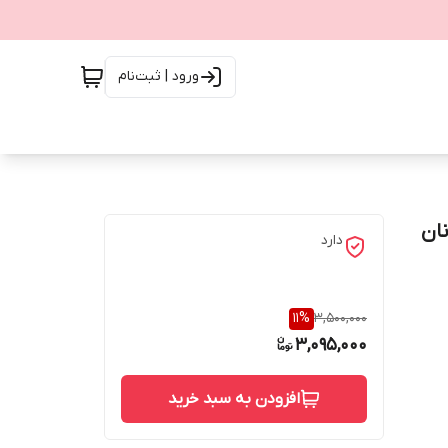
ورود | ثبت‌نام
ک نان
دارد
11
%
3,500,000
3,095,000
افزودن به سبد خرید