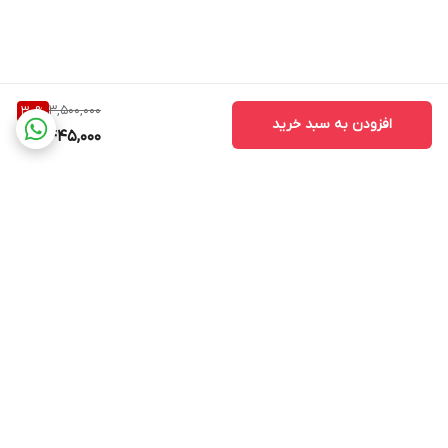
3,500,000
30
%
افزودن به سبد خرید
2,445,000
برگشت به بالا