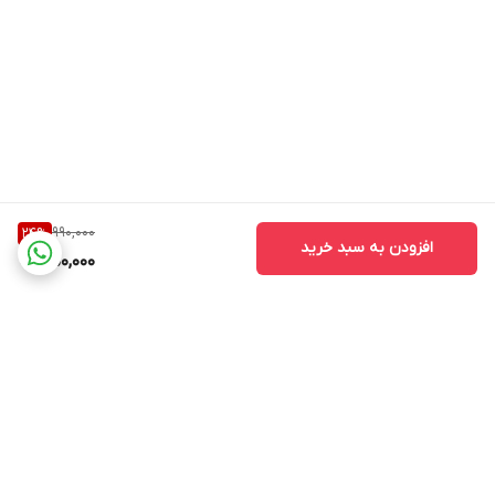
990,000
24
%
افزودن به سبد خرید
750,000
برگشت به بالا