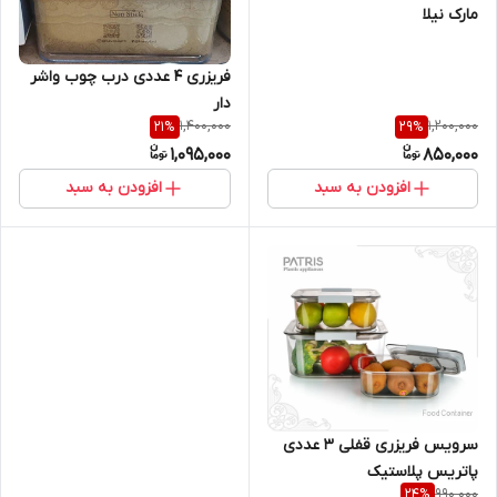
مارک نیلا
فریزری 4 عددی درب چوب واشر
دار
1,400,000
1,200,000
21
%
29
%
1,095,000
850,000
افزودن به سبد
افزودن به سبد
سرویس فریزری قفلی ۳ عددی
پاتریس پلاستیک
990,000
24
%