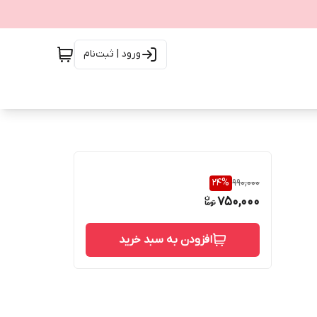
ورود | ثبت‌نام
24
%
990,000
750,000
افزودن به سبد خرید